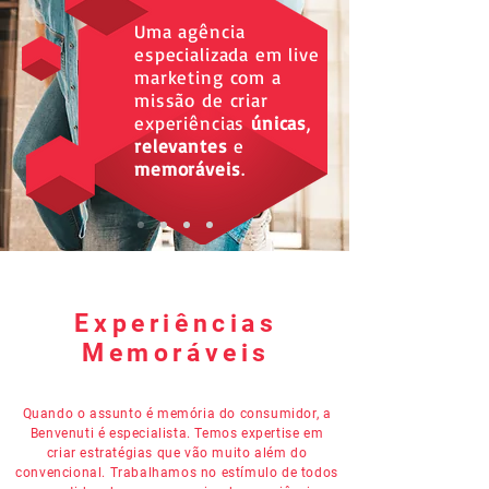
Uma agência
especializada em live
marketing com a
missão de criar
experiências
únicas
,
relevantes
e
memoráveis
.
Experiências
Memoráveis
Quando o assunto é memória do consumidor, a
Benvenuti é especialista. Temos expertise em
criar estratégias que vão muito além do
convencional. Trabalhamos no estímulo de todos