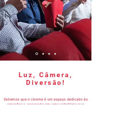
Luz, Câmera,
Diversão!
Sabemos que o cinema é um espaço dedicado às
emoções e, pensando em uma estratégia que
reúne criatividade e inovação; criamos um
segmento exclusivo para a sétima arte: a Ben
Cinema.
Para romper as barreiras da publicidade padrão,