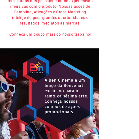
os sentidos das pessoas criando experiências
imersivas com o produto. Nossas ações de
Sampling, Ativações e Cross Marketing
inteligente gera grandes oportunidades e
resultados imediatos às marcas.
Conheça um pouco mais do nosso trabalho!
A Ben Cinema é um
braço da Benvenuti
exclusivo para o
ramo da sétima arte.
Conheça nossos
combos de ações
promocionais.